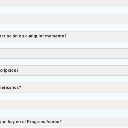
uscripción en cualquier momento?
estión de ingresar unos pocos datos para tener el a
resa a la plataforma web dónde está el curso y comie
scripción?
americanos?
https://purchase.hotmart.com/
 que hay en el Programa/curso?