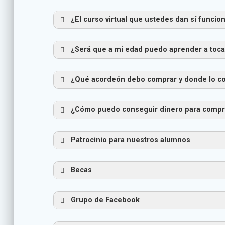
¿El curso virtual que ustedes dan sí funcio
Atención:
¿Será que a mi edad puedo aprender a toc
¿Qué acordeón debo comprar y donde lo c
que puedes como si piensas que no, 
¿Cómo funciona la facturación des
¿Cómo puedo conseguir dinero para compr
Para los usuarios con la recurrencia 
suscriptores con la recurrencia en at
pago.
Patrocinio para nuestros alumnos
Becas
Si tu eres de las personas que piens
Grupo de Facebook
Escuche el audio que hay a contin
Pensando siempre en seguirles ay