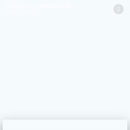
CLASES
DE
ACORDEÓN
VALLENATO
Med
ida,
mét
rica,
met
róno
mo
Curso
Complet
o