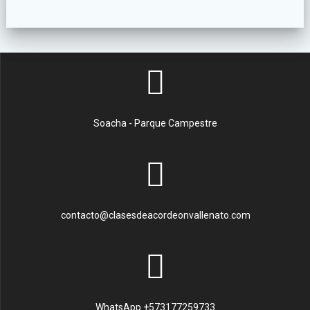
Soacha - Parque Campestre
contacto@clasesdeacordeonvallenato.com
WhatsApp +573177259733