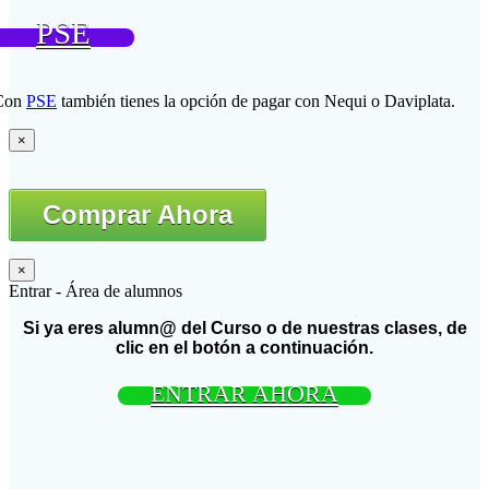
PSE
Con
PSE
también tienes la opción de pagar con Nequi o Daviplata.
×
Comprar Ahora
×
Entrar - Área de alumnos
Si ya eres alumn@ del Curso o de nuestras clases, de
clic en el botón a continuación.
ENTRAR AHORA