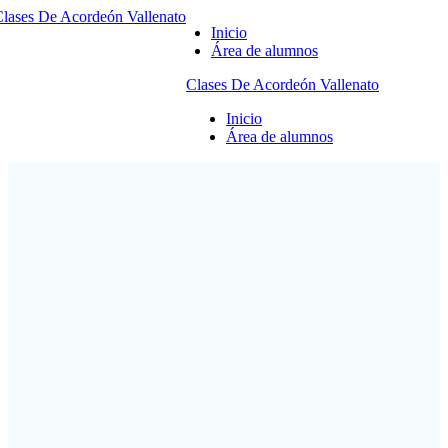
lases
De
Acordeón
Vallenato
Inicio
Área de alumnos
Clases
De
Acordeón
Vallenato
Inicio
Área de alumnos
Historias y
biografías de
grandes
acordeoneros
Curso Completo