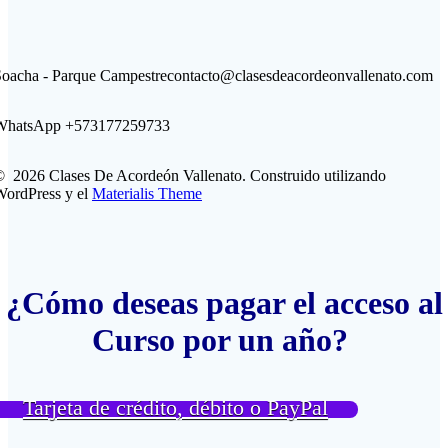
oacha - Parque Campestre
contacto@clasesdeacordeonvallenato.com
WhatsApp +573177259733
 2026 Clases De Acordeón Vallenato. Construido utilizando
WordPress y el
Materialis Theme
¿Cómo deseas pagar el acceso al
Curso por un año?
Tarjeta de crédito, débito o PayPal