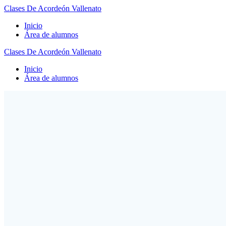
Clases
De
Acordeón
Vallenato
Inicio
Área de alumnos
Clases
De
Acordeón
Vallenato
Inicio
Área de alumnos
¿Por
qué el
acordeón
siempre
fuera
del