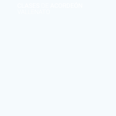
CLASES
DE
ACORDEÓN
VALLENATO
P
ar
a
re
fl
ex