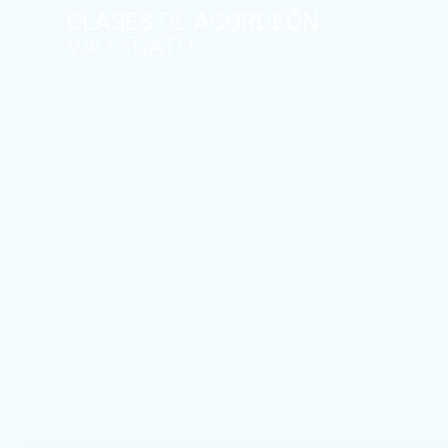
CLASES
DE
ACORDEÓN
VALLENATO
C
on
ta
ct
os
Curso
Compl